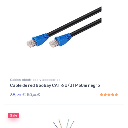
Cables eléctricos y accesorios
Cable de red Goobay CAT 6 U/UTP 50m negro
38,
€
50,
€
99
21
Rated
5.00
out of 5
Sale