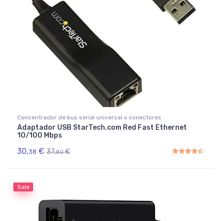
Concentrador de bus serial universal o conectores
Adaptador USB StarTech.com Red Fast Ethernet
10/100 Mbps
30,
€
37,
€
38
80
Rated
4.50
out of 5
Sale