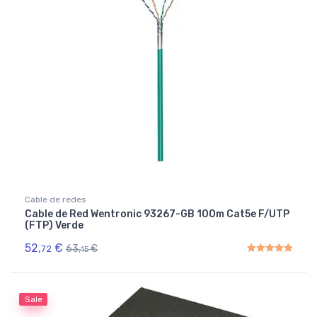
Cable de redes
Cable de Red Wentronic 93267-GB 100m Cat5e F/UTP
(FTP) Verde
52,
€
63,
€
72
15
Rated
5.00
out of 5
Sale