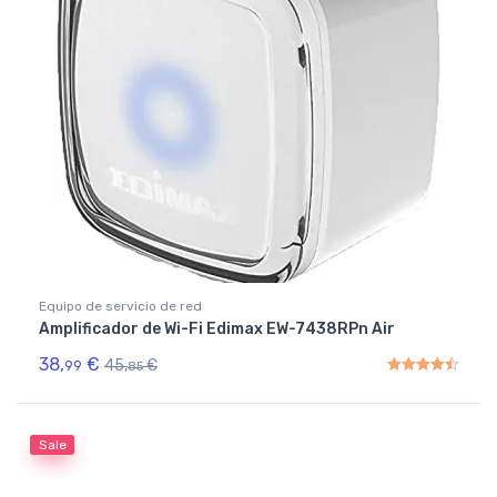
Equipo de servicio de red
Amplificador de Wi-Fi Edimax EW-7438RPn Air
38,
€
45,
€
99
85
Rated
4.50
out of 5
Sale