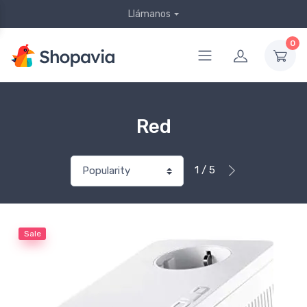
Llámanos
0
Red
1 / 5
Sale