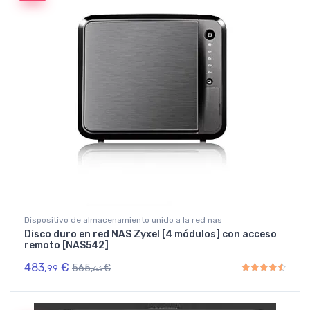
Dispositivo de almacenamiento unido a la red nas
Disco duro en red NAS Zyxel [4 módulos] con acceso
remoto [NAS542]
483,
€
565,
€
99
63
Rated
4.50
out of 5