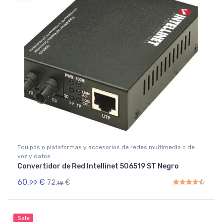
Equipos o plataformas y accesorios de redes multimedia o de
voz y datos
Convertidor de Red Intellinet 506519 ST Negro
60,
€
72,
€
99
18
Rated
4.50
out of 5
Sale