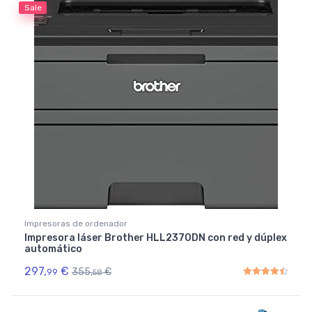
Sale
Impresoras de ordenador
Impresora láser Brother HLL2370DN con red y dúplex
automático
297,
€
355,
€
99
58
Rated
4.50
out of 5