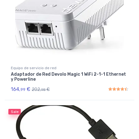
Equipo de servicio de red
Adaptador de Red Devolo Magic 1 WiFi 2-1-1 Ethernet
y Powerline
164,
€
202,
€
99
98
Rated
4.50
out of 5
Sale