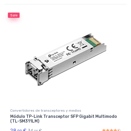
Rated
4.50
out of 5
Sale
Convertidores de transceptores y medios
Módulo TP-Link Transceptor SFP Gigabit Multimodo
(TL-SM311LM)
28,
€
34,
€
99