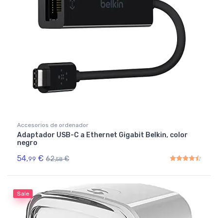
Accesorios de ordenador
Adaptador USB-C a Ethernet Gigabit Belkin, color
negro
54,
€
62,
€
99
58
Rated
4.50
out of 5
Sale