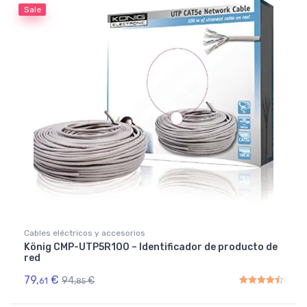
Sale
Cables eléctricos y accesorios
König CMP-UTP5R100 – Identificador de producto de
red
79,
€
94,
€
61
85
Rated
4.50
out of 5