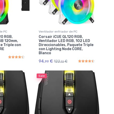
de PC
Ventilador enfriador de PC
20 RGB,
Corsair iCUE QL120 RGB,
RGB 120mm,
Ventilador LED RGB, 102 LED
e Triple con
Direccionables, Paquete Triple
ORE
con Lighting Node CORE,
Blanco
94,
€
122,
€
99
32
Rated
4.50
out of 5
Rated
4.50
out of 5
Sale