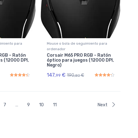
imiento para
Mouse o bola de seguimiento para
ordenador
RGB – Ratón
Corsair M65 PRO RGB – Ratón
s (12000 DPI,
óptico para juegos (12000 DPI,
Negro)
147,
€
190,
€
99
80
Rated
4.50
out of 5
Rated
4.33
out of 5
7
…
9
10
11
Next