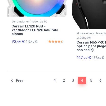
Ventilador enfriador de PC
Corsair LL120 RGB –
Ventilador LED 120 mm PWM
Mouse o bola de segu
blanco
ordenador
92,
€
117,
€
99
49
Corsair M65 PRO 
óptico para juego
Rated
4.50
out of 5
con cable)
147,
€
177,
€
99
69
Prev
1
2
3
4
5
6