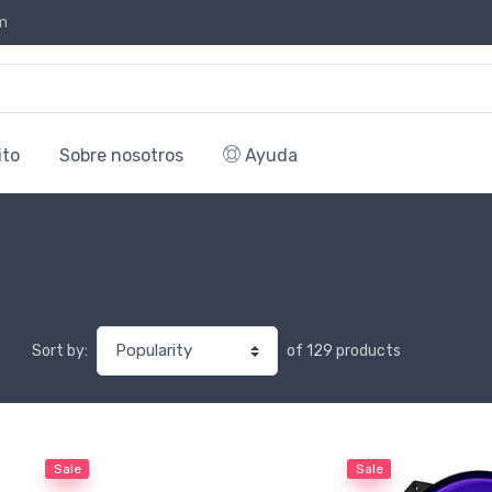
m
ito
Sobre nosotros
Ayuda
of 129 products
Sort by:
Sale
Sale