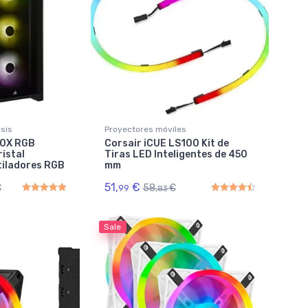
sis
Proyectores móviles
00X RGB
Corsair iCUE LS100 Kit de
istal
Tiras LED Inteligentes de 450
tiladores RGB
mm
51,
€
€
58,
€
99
83
Rated
5.00
out of 5
Rated
4.50
out of 5
Sale