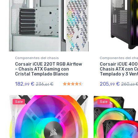
Componentes del chasis
Componentes del cha
Corsair iCUE 220T RGB Airflow
Corsair iCUE 40
– Chasis ATX Gaming con
Chasis ATX con Cr
Cristal Templado Blanco
Templado y 3 Ven
182,
€
205,
€
236,
€
260,
99
99
64
69
Rated
4.50
out of 5
Sale
Sale