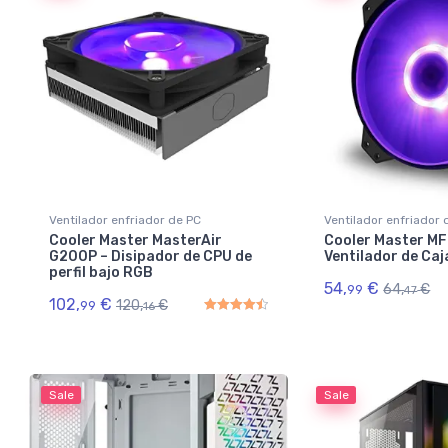
Ventilador enfriador de PC
Ventilador enfriador 
Cooler Master MasterAir
Cooler Master M
G200P – Disipador de CPU de
Ventilador de Caj
perfil bajo RGB
54,
€
64,
€
99
47
102,
€
120,
€
99
16
Rated
4.50
out of 5
Sale
Sale