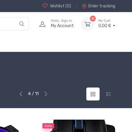
Wishlist (
0
)
Order tracking
0
Hello, Sign in
My Cart
My Account
0,00 €
4 / 11
Sale