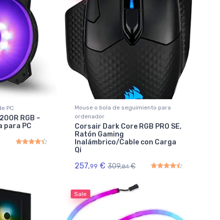
Mouse o bola de seguimiento para
de PC
ordenador
F200R RGB –
a para PC
Corsair Dark Core RGB PRO SE,
Ratón Gaming
Inalámbrico/Cable con Carga
Qi
Rated
4.50
out of 5
257,
€
309,
€
99
84
Rated
4.50
out of 5
Sale