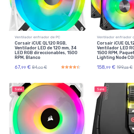
Ventilador enfriador de PC
Ventilador enfriador 
Corsair iCUE QL120 RGB,
Corsair iCUE QL1
Ventilador LED de 120 mm, 34
Ventilador LED 
LED RGB direccionables, 1500
1500 RPM, Paquet
RPM, Blanco
Lighting Node C
67,
€
158,
€
84,
€
199,
€
99
99
00
58
Rated
4.50
out of 5
Sale
Sale