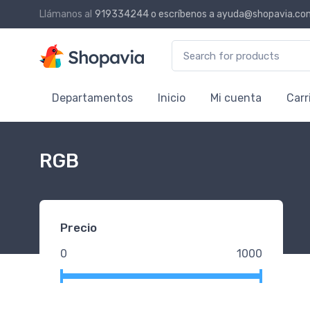
Llámanos al
919334244
o escríbenos a
ayuda@shopavia.co
Search for:
Departamentos
Inicio
Mi cuenta
Carr
RGB
Precio
0
1000