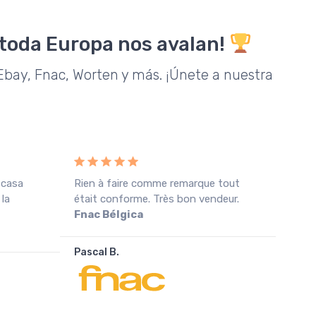
 toda Europa nos avalan!
bay, Fnac, Worten y más. ¡Únete a nuestra
 casa
Rien à faire comme remarque tout
Rece
 la
était conforme. Très bon vendeur.
cond
Fnac Bélgica
agra
Pascal B.
João