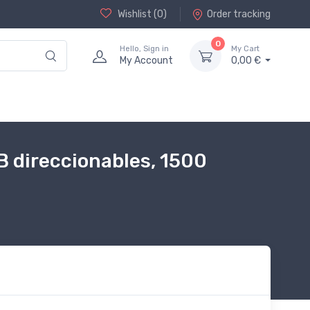
Wishlist (
0
)
Order tracking
0
Hello, Sign in
My Cart
My Account
0,00 €
B direccionables, 1500