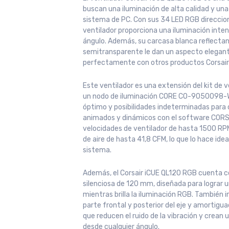
buscan una iluminación de alta calidad y una
sistema de PC. Con sus 34 LED RGB direccio
ventilador proporciona una iluminación inten
ángulo. Además, su carcasa blanca reflectan
semitransparente le dan un aspecto elegan
perfectamente con otros productos Corsair
Este ventilador es una extensión del kit de 
un nodo de iluminación CORE CO-9050098-W
óptimo y posibilidades indeterminadas para 
animados y dinámicos con el software CORSA
velocidades de ventilador de hasta 1500 RPM,
de aire de hasta 41,8 CFM, lo que lo hace ide
sistema.
Además, el Corsair iCUE QL120 RGB cuenta co
silenciosa de 120 mm, diseñada para lograr 
mientras brilla la iluminación RGB. También i
parte frontal y posterior del eje y amortig
que reducen el ruido de la vibración y crean
desde cualquier ángulo.