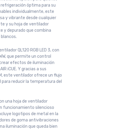
 refrigeración óptima para su
nables individualmente, este
sa y vibrante desde cualquier
te y su hoja de ventilador
te y depurado que combina
 blancos.
ventilador QL120 RGB LED 3, con
W, que permite un control
crear efectos de iluminación
IR iCUE. Y gracias a sus
 este ventilador ofrece un flujo
al para reducir la temperatura del
n una hoja de ventilador
un funcionamiento silencioso
ncluye logotipos de metal en la
uadores de goma antivibraciones
 una iluminación que queda bien