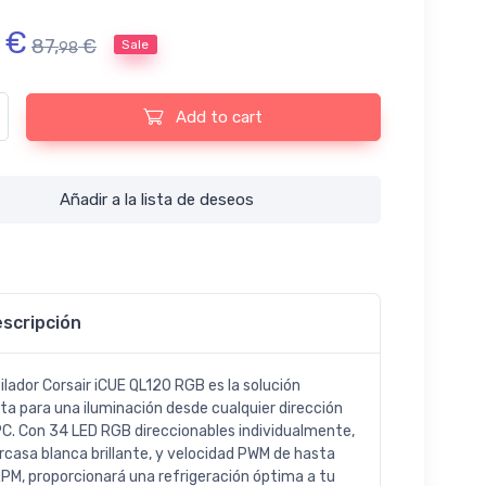
€
87,
€
Sale
98
CUE QL120 RGB, Ventilador LED de 120 mm, 34 LED RGB direccionables,
Add to cart
Añadir a la lista de deseos
scripción
tilador Corsair iCUE QL120 RGB es la solución
ta para una iluminación desde cualquier dirección
PC. Con 34 LED RGB direccionables individualmente,
rcasa blanca brillante, y velocidad PWM de hasta
PM, proporcionará una refrigeración óptima a tu