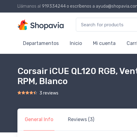
Llámanos al
919334244
o escríbenos a
ayuda@shopavia.co
Search for:
Departamentos
Inicio
Mi cuenta
Carr
Corsair iCUE QL120 RGB, Ven
RPM, Blanco
3 reviews
Rated
2
4.50
out of 5 based on
customer ratings
General Info
Reviews (3)