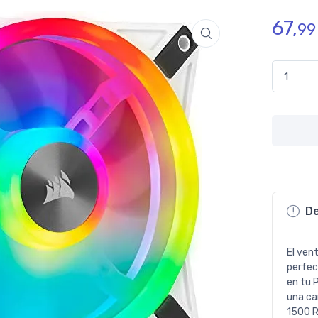
67,
99
Corsair i
De
El ven
perfec
en tu 
una ca
1500 R