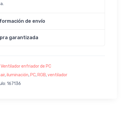
a.
nformación de envío
pra garantizada
:
Ventilador enfriador de PC
air
,
iluminación
,
PC
,
RGB
,
ventilador
ulo: 167136