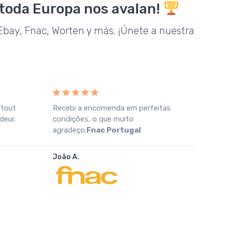
 toda Europa nos avalan!
bay, Fnac, Worten y más. ¡Únete a nuestra
 tout
Recebi a encomenda em perfeitas
Prod
deur.
condições, o que muito
todo
agradeço.
Fnac Portugal
inmej
Eba
João A.
Nuria