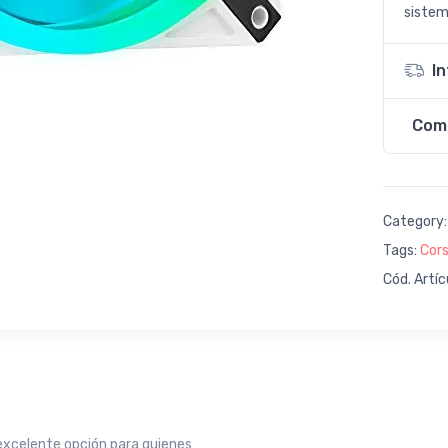
sistem
I
Com
Category
Tags:
Cors
Cód. Artíc
 excelente opción para quienes