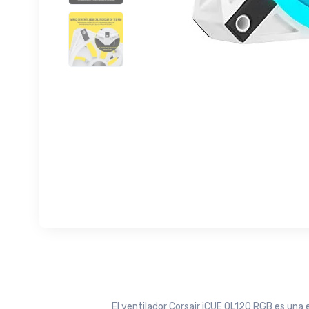
El ventilador Corsair iCUE QL120 RGB es una