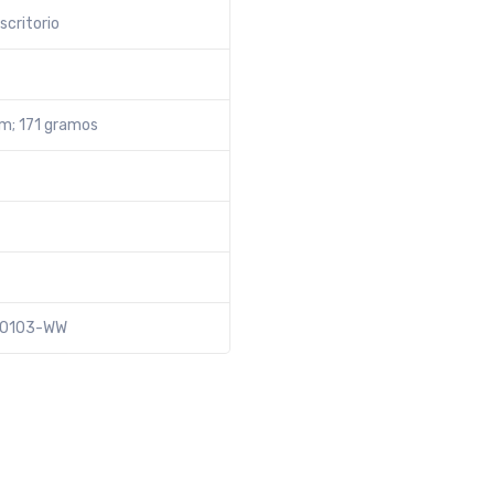
scritorio
cm; 171 gramos
050103-WW