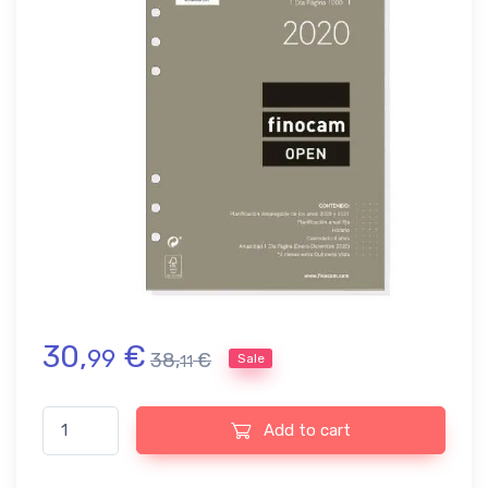
30,
€
99
38,
€
Sale
11
Agenda Anual Finocam 2020, Recambio 1 día página Open R1098
Add to cart