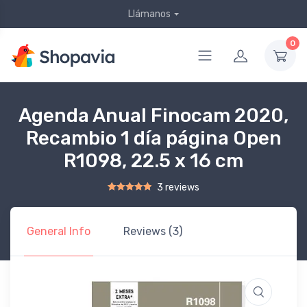
Llámanos
0
Agenda Anual Finocam 2020,
Recambio 1 día página Open
R1098, 22.5 x 16 cm
3 reviews
Rated
2
5.00
out of 5 based on
customer ratings
General Info
Reviews (3)