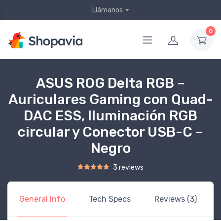
Llámanos
0
ASUS ROG Delta RGB –
Auriculares Gaming con Quad-
DAC ESS, Iluminación RGB
circular y Conector USB-C –
Negro
3 reviews
Rated
2
5.00
out of 5 based on
customer ratings
General Info
Tech Specs
Reviews (3)