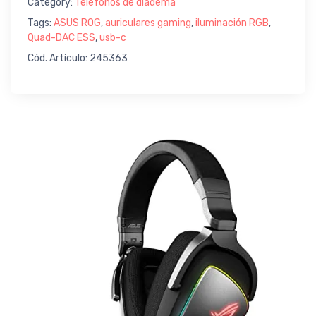
Category:
Teléfonos de diadema
Tags:
ASUS ROG
,
auriculares gaming
,
iluminación RGB
,
Quad-DAC ESS
,
usb-c
Cód. Artículo: 245363