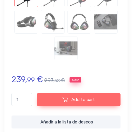
239,
€
99
297,
€
Sale
58
ASUS ROG Delta RGB - Auriculares Gaming con Quad-DAC ESS, I
Add to cart
Añadir a la lista de deseos