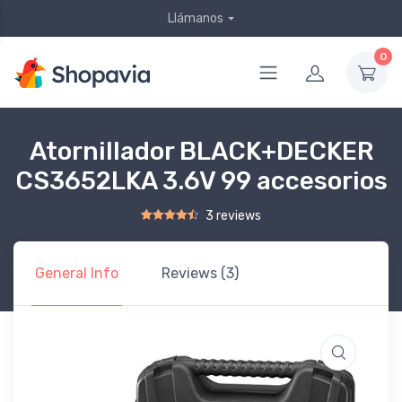
Llámanos
0
Atornillador BLACK+DECKER
CS3652LKA 3.6V 99 accesorios
3 reviews
Rated
2
4.50
out of 5 based on
customer ratings
General Info
Reviews (3)