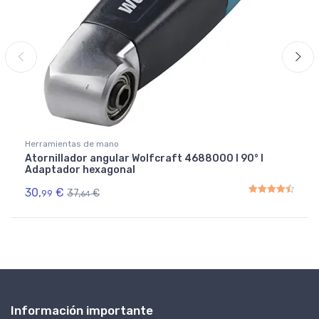
Herramientas de mano
Atornillador angular Wolfcraft 4688000 I 90° I
Adaptador hexagonal
30,
€
37,
€
99
64
Rated
4.50
out of 5
Información importante