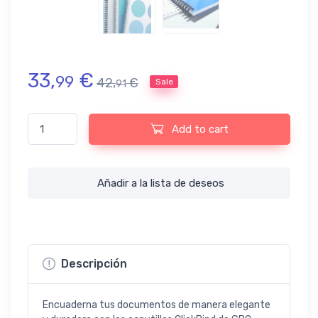
33,
€
99
42,
€
Sale
91
Canutillos ClickBind GBC 12mm para encuadernadoras (50 unid
Add to cart
Añadir a la lista de deseos
Descripción
Encuaderna tus documentos de manera elegante