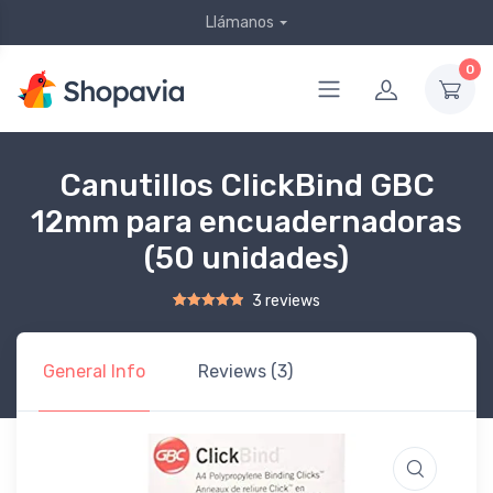
Llámanos
0
Canutillos ClickBind GBC
12mm para encuadernadoras
(50 unidades)
3 reviews
Rated
2
5.00
out of 5 based on
customer ratings
General Info
Reviews (3)