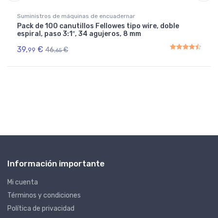
Suministros de máquinas de encuadernar
Pack de 100 canutillos Fellowes tipo wire, doble
espiral, paso 3:1″, 34 agujeros, 8 mm
39,
€
46,
€
99
65
Rated
4.50
out of 5
Información importante
Mi cuenta
Términos y condiciones
Política de privacidad