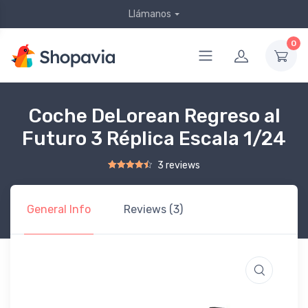
Llámanos
0
Coche DeLorean Regreso al
Futuro 3 Réplica Escala 1/24
3 reviews
Rated
2
4.50
out of 5 based on
customer ratings
General Info
Reviews (3)