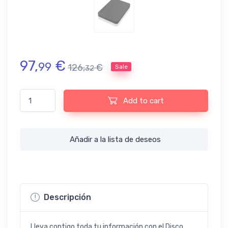
97,
€
99
126,
€
Sale
32
Disco Duro Externo Toshiba Canvio Basics 1TB USB 3.2 Negro qu
Add to cart
Añadir a la lista de deseos
Descripción
Lleva contigo toda tu información con el Disco