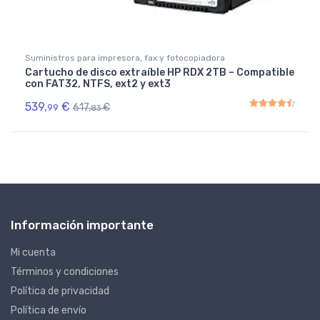
Suministros para impresora, fax y fotocopiadora
Cartucho de disco extraíble HP RDX 2TB – Compatible
con FAT32, NTFS, ext2 y ext3
539,
€
617,
€
99
83
Rated
4.50
out of 5
Información importante
Mi cuenta
Términos y condiciones
Política de privacidad
Política de envío