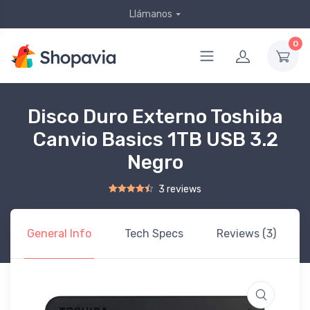
Llámanos
0
Disco Duro Externo Toshiba
Canvio Basics 1TB USB 3.2
Negro
3 reviews
Rated
2
4.50
out of 5 based on
customer ratings
General Info
Tech Specs
Reviews (3)