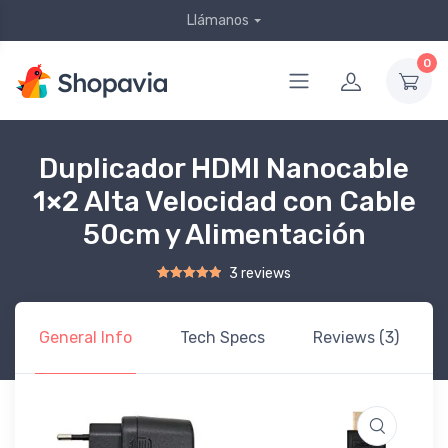
Llámanos
0
Duplicador HDMI Nanocable
1×2 Alta Velocidad con Cable
50cm y Alimentación
3 reviews
Rated
2
5.00
out of 5 based on
customer ratings
General Info
Tech Specs
Reviews (3)