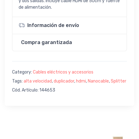
y dos salidas. Incluye cable HDMI de 50cm y fuente
de alimentación.
Información de envío
Compra garantizada
Category:
Cables eléctricos y accesorios
Tags:
alta velocidad
,
duplicador
,
hdmi
,
Nanocable
,
Splitter
Cód. Artículo: 144653