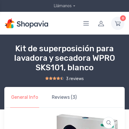
Llámanos
0
Kit de superposición para
lavadora y secadora WPRO
SKS101, blanco
3 reviews
Rated
2
4.50
out of 5 based on
customer ratings
General Info
Reviews (3)