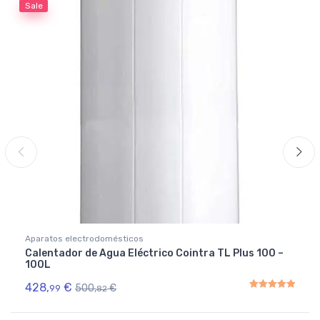
Sale
Aparatos electrodomésticos
Calentador de Agua Eléctrico Cointra TL Plus 100 –
100L
428,
€
500,
€
99
82
Rated
5.00
out of 5