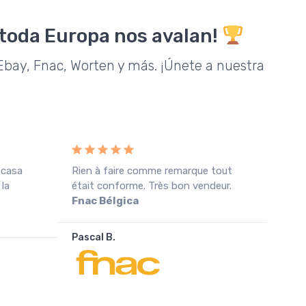
 toda Europa nos avalan!
bay, Fnac, Worten y más. ¡Únete a nuestra
 casa
Rien à faire comme remarque tout
Rece
 la
était conforme. Très bon vendeur.
cond
Fnac Bélgica
agra
Pascal B.
João