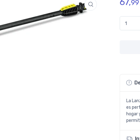
67,
99
Lanza Var
De
La Lan
es per
hogar y
permit
I