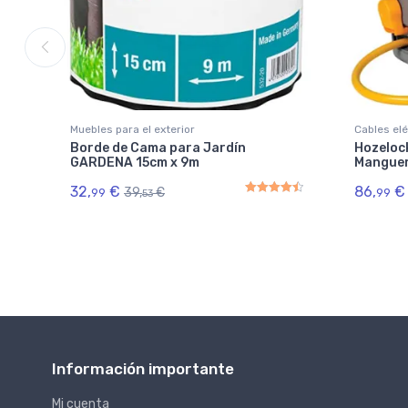
Muebles para el exterior
Cables elé
Borde de Cama para Jardín
Hozeloc
GARDENA 15cm x 9m
Manguer
32,
€
86,
€
39,
€
99
99
53
Rated
4.50
out of 5
Información importante
Mi cuenta