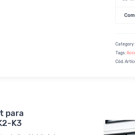
Com
Category
Tags:
Acc
Cód. Artíc
t para
 K2-K3