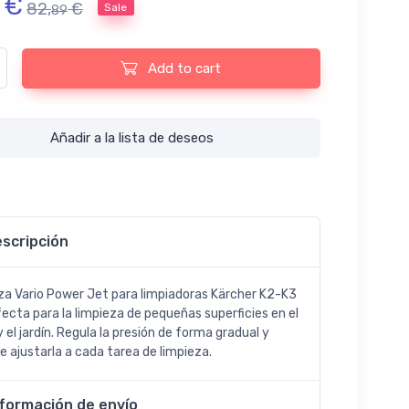
€
82,
€
Sale
89
io Power Jet para limpiadoras Kärcher K2-K3 quantity
Add to cart
Añadir a la lista de deseos
scripción
za Vario Power Jet para limpiadoras Kärcher K2-K3
fecta para la limpieza de pequeñas superficies en el
 el jardín. Regula la presión de forma gradual y
e ajustarla a cada tarea de limpieza.
nformación de envío