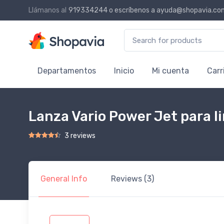
Llámanos al
919334244
o escríbenos a
ayuda@shopavia.co
Search for:
Departamentos
Inicio
Mi cuenta
Carr
Lanza Vario Power Jet para 
3 reviews
Rated
2
4.50
out of 5 based on
customer ratings
General Info
Reviews (3)