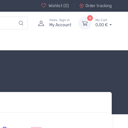
Wishlist (
0
)
Order tracking
0
Hello, Sign in
My Cart
My Account
0,00 €