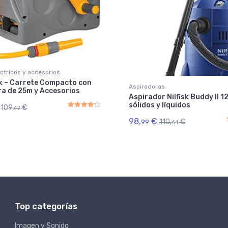
ctricos y accesorios
k – Carrete Compacto con
Aspiradoras
a de 25m y Accesorios
Aspirador Nilfisk Buddy II 1
sólidos y líquidos
109,
€
47
98,
€
110,
€
Rated
4.33
out of 5
99
64
Top categorías
Imagen y Sonido