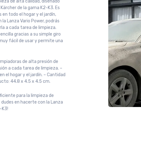
ieza de alta calidad, diseñado
e Kärcher de la gama K2-K3. Es
 en todo el hogar y el jardín,
n la Lanza Vario Power, podrás
rla a cada tarea de limpieza.
ncilla gracias a su simple giro
 muy fácil de usar y permite una
impiadoras de alta presión de
sión a cada tarea de limpieza. –
n el hogar y el jardín. – Cantidad
ucto: 44.8 x 4.5 x 4.5 cm.
ficiente para la limpieza de
no dudes en hacerte con la Lanza
-K3!