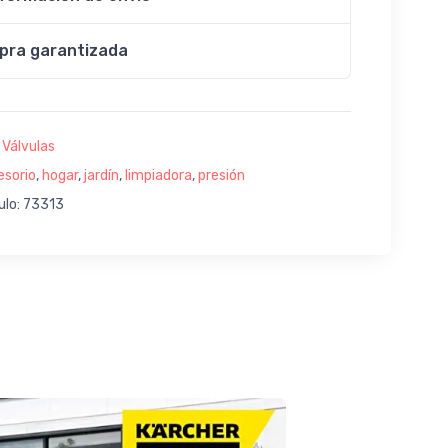
pra garantizada
:
Válvulas
esorio
,
hogar
,
jardín
,
limpiadora
,
presión
ulo: 73313