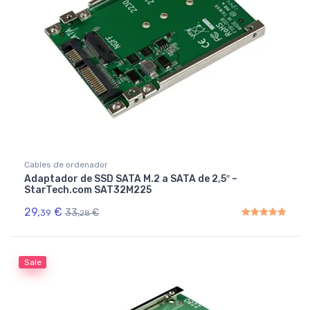
Cables de ordenador
Adaptador de SSD SATA M.2 a SATA de 2,5″ –
StarTech.com SAT32M225
29,
€
33,
€
39
28
Rated
5.00
out of 5
Sale