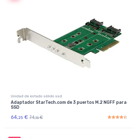
Unidad de estado sólido ssd
Adaptador StarTech.com de 3 puertos M.2 NGFF para
SSD
64,
€
74,
€
25
15
Rated
4.50
out of 5