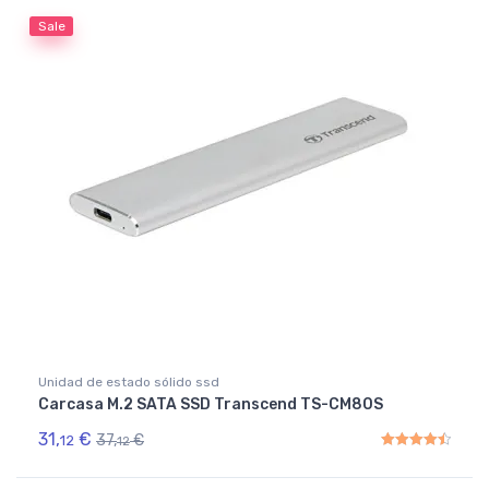
Sale
Unidad de estado sólido ssd
Carcasa M.2 SATA SSD Transcend TS-CM80S
31,
€
37,
€
12
12
Rated
4.50
out of 5