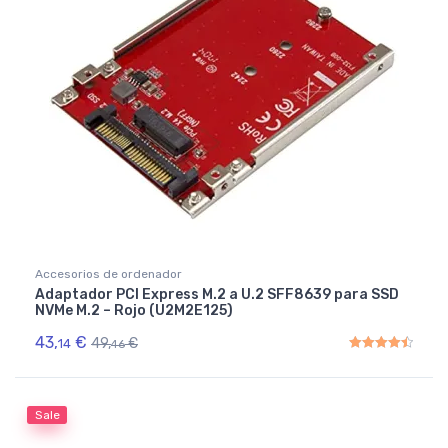
Accesorios de ordenador
Adaptador PCI Express M.2 a U.2 SFF8639 para SSD
NVMe M.2 – Rojo (U2M2E125)
43,
€
49,
€
14
46
Rated
4.50
out of 5
Sale