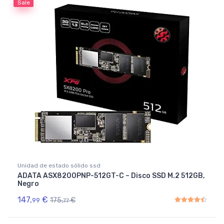
Sale
Unidad de estado sólido ssd
ADATA ASX8200PNP-512GT-C – Disco SSD M.2 512GB,
Negro
147,
€
175,
€
99
77
Rated
4.50
out of 5