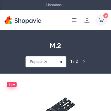
Llámanos
0
M.2
1 / 2
Sale