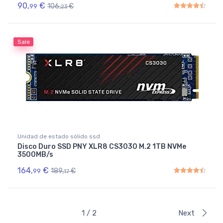
90,
€
106,
€
99
23
Rated
4.50
out of 5
Sale
Unidad de estado sólido ssd
Disco Duro SSD PNY XLR8 CS3030 M.2 1TB NVMe
3500MB/s
164,
€
189,
€
99
17
Rated
4.50
out of 5
1 / 2
Next