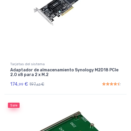
Tarjetas del sistema
Adaptador de almacenamiento Synology M2D18 PCIe
2.0 x8 para 2 x M.2
174,
€
197,
€
99
63
Rated
4.50
out of 5
Sale