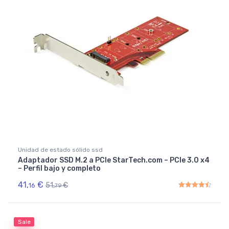
Unidad de estado sólido ssd
Adaptador SSD M.2 a PCIe StarTech.com – PCIe 3.0 x4
– Perfil bajo y completo
41,
€
51,
€
16
79
Rated
4.50
out of 5
Sale