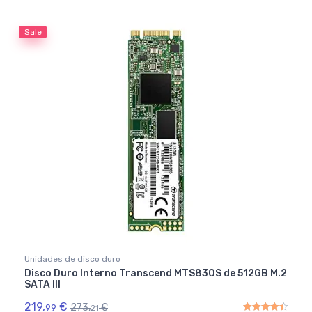
Rated
4.50
out of 5
Sale
Unidades de disco duro
Disco Duro Interno Transcend MTS830S de 512GB M.2
SATA III
219,
€
273,
€
99
21