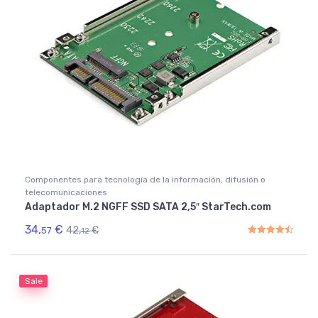
Componentes para tecnología de la información, difusión o
telecomunicaciones
Adaptador M.2 NGFF SSD SATA 2,5″ StarTech.com
34,
€
42,
€
57
12
Rated
4.50
out of 5
Sale