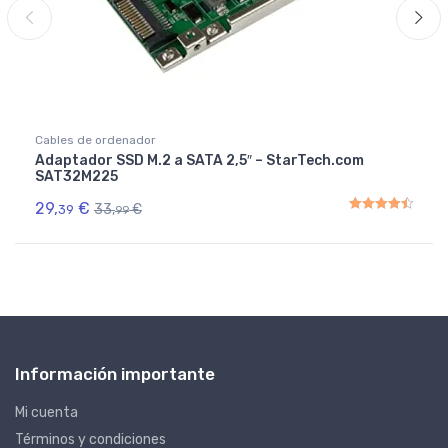
Cables de ordenador
Adaptador SSD M.2 a SATA 2,5″ – StarTech.com
SAT32M225
29,
€
33,
€
39
99
Rated
4.50
out of 5
Información importante
Mi cuenta
Términos y condiciones