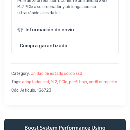
PCIe de StarTech.com. Conecte una unidad SSD
M.2 PCIe a su ordenador y obtenga acceso
ultrarrápido a los datos.
Información de envío
Compra garantizada
Category:
Unidad de estado sólido ssd
Tags:
adaptador ssd
,
M.2
,
PCIe
,
perfil bajo
,
perfil completo
Cód. Artículo: 136723