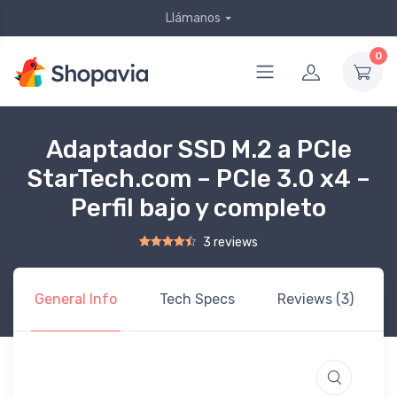
Llámanos
0
Adaptador SSD M.2 a PCIe
StarTech.com – PCIe 3.0 x4 –
Perfil bajo y completo
3 reviews
Rated
2
4.50
out of 5 based on
customer ratings
General Info
Tech Specs
Reviews (3)