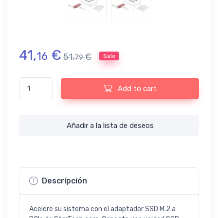
41,
€
16
51,
€
Sale
79
Adaptador SSD M.2 a PCIe StarTech.com - PCIe 3.0 x4 - Perfil b
Add to cart
Añadir a la lista de deseos
Descripción
Acelere su sistema con el adaptador SSD M.2 a