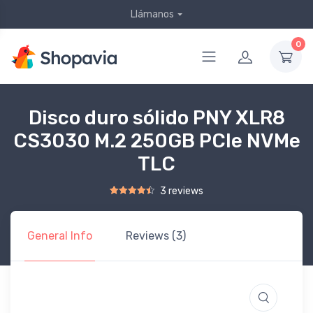
Llámanos
0
Disco duro sólido PNY XLR8
CS3030 M.2 250GB PCIe NVMe
TLC
3 reviews
Rated
2
4.50
out of 5 based on
customer ratings
General Info
Reviews (3)