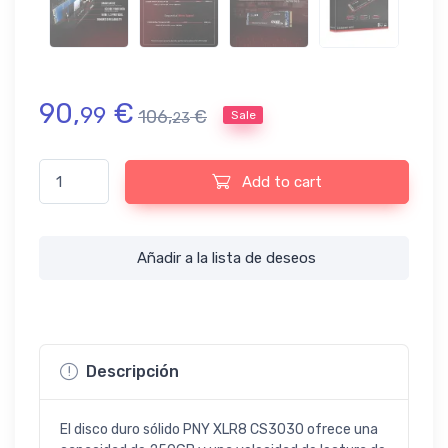
90,
€
99
106,
€
Sale
23
Disco duro sólido PNY XLR8 CS3030 M.2 250GB PCIe NVMe TLC 
Add to cart
Añadir a la lista de deseos
Descripción
El disco duro sólido PNY XLR8 CS3030 ofrece una