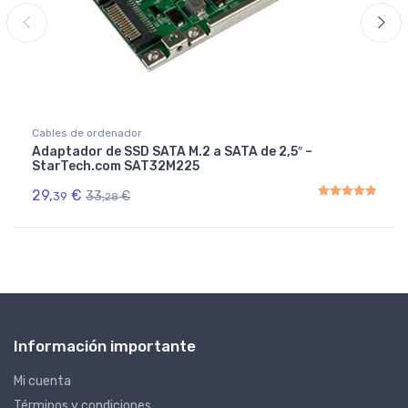
Cables de ordenador
Adaptador de SSD SATA M.2 a SATA de 2,5″ –
StarTech.com SAT32M225
29,
€
33,
€
39
28
Rated
5.00
out of 5
Información importante
Mi cuenta