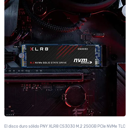
El disco duro sólido PNY XLR8 CS3030 M.2 250GB PCIe NVMe TLC