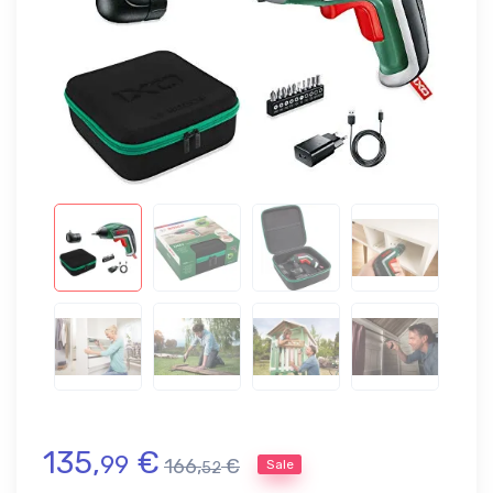
135,
€
99
166,
€
Sale
52