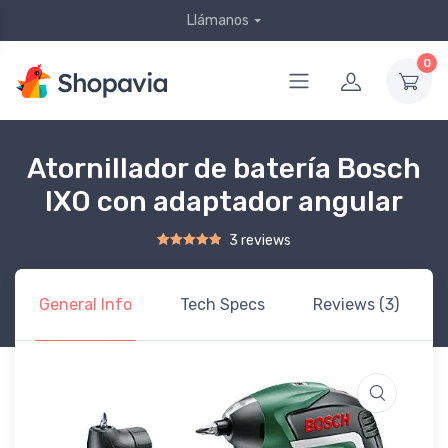
Llámanos
0
Atornillador de batería Bosch
IXO con adaptador angular
3 reviews
Rated
2
5.00
out of 5 based on
customer ratings
General Info
Tech Specs
Reviews (3)