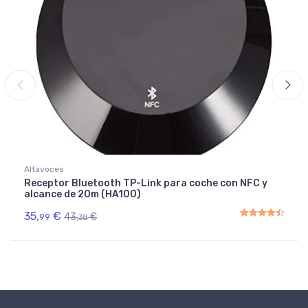
Altavoces
Receptor Bluetooth TP-Link para coche con NFC y
alcance de 20m (HA100)
35,
€
43,
€
99
38
Rated
4.50
out of 5