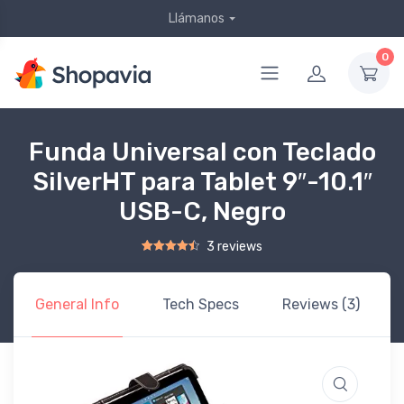
Llámanos
0
Funda Universal con Teclado
SilverHT para Tablet 9″-10.1″
USB-C, Negro
3 reviews
Rated
2
4.50
out of 5 based on
customer ratings
General Info
Tech Specs
Reviews (3)