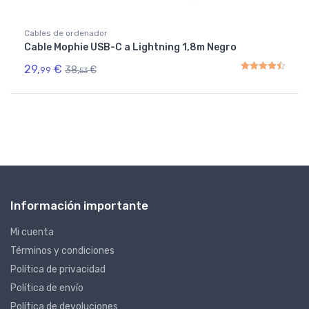
Cables de ordenador
Cable Mophie USB-C a Lightning 1,8m Negro
29,
€
38,
€
99
53
Rated
4.50
out of 5
Información importante
Mi cuenta
Términos y condiciones
Política de privacidad
Política de envío