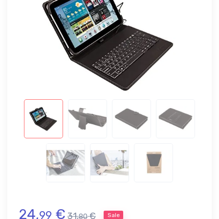
24,
€
99
31,
€
Sale
80