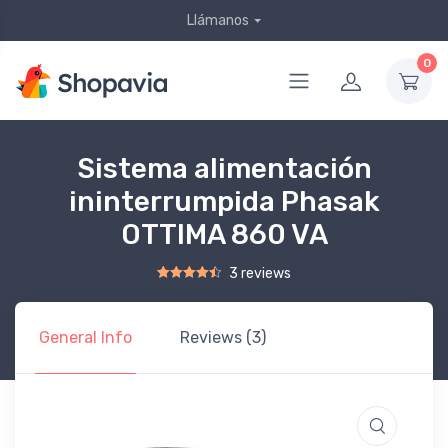
Llámanos
0
Sistema alimentación
ininterrumpida Phasak
OTTIMA 860 VA
3 reviews
Rated
2
4.50
out of 5 based on
customer ratings
General Info
Reviews (3)