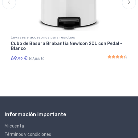
Envases y accesorios para residuos
Cubo de Basura Brabantia NewIcon 20L con Pedal –
Blanco
69,
€
87,
€
99
88
Rated
4.50
out of 5
Información importante
Mi cuenta
Términos y condiciones